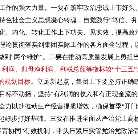
工作的强大力量
。
一要在筑牢政治忠诚上带好头
特色社会主义思想凝心铸魂，自觉践行
“笃信、
化、内化、转化工作上下功夫、见实效，
提高政
理论贯彻落实到集团实际工作的各方面全过程，
做到“两个维护”。
二
要在推动高质量发展上勇担
、利润、归母净利润、利税总额等指标较“十三五
”的规划目标。
立足新起点，集团上下要坚持正确
目标不动摇，坚持
“有利润的收入和有正现金流的
划，全力以赴推动生产经营提质增效，确保首季“开
、起好步打好基础。
三要在推进全面从严治党上高
四责协同”有效机制，
带头压紧压实管党治党政治