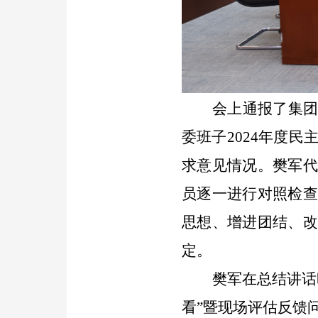
会
上
通报
了集
委班子
2024年度
求意见情况。樊军
员
逐
一
进行对照检
思想、增进团结、改
定。
樊军在总结讲话
看”
暨现场评估反馈