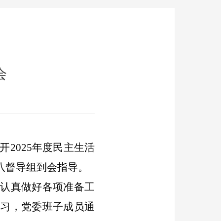
会
开2025年度民主生活
八督导组到会指导。
，
认真
做好
各项
准备工
学习，党委
班子
成员
通