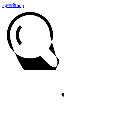
ag捕鱼app