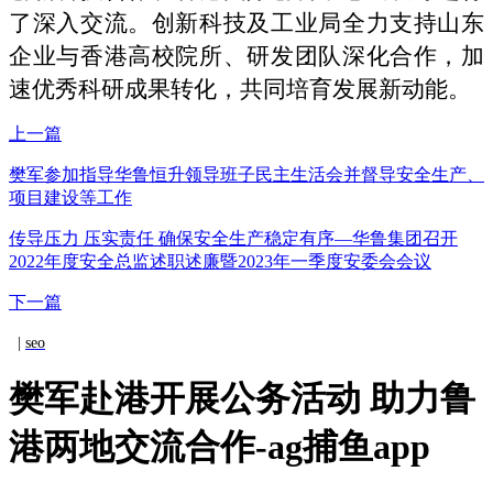
了深入交流
。
创新科技及工业局
全力支持山东
企业与
香港
高校院所、
研发团队
深化
合作，
加
速
优秀科研成果转
化
，共同培育发展新动能。
上一篇
樊军参加指导华鲁恒升领导班子民主生活会并督导安全生产、
项目建设等工作
传导压力 压实责任 确保安全生产稳定有序—华鲁集团召开
2022年度安全总监述职述廉暨2023年一季度安委会会议
下一篇
|
seo
樊军赴港开展公务活动 助力鲁
港两地交流合作-ag捕鱼app