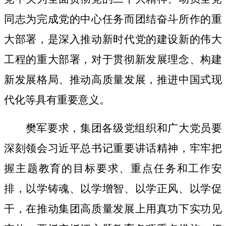
同志为完成党的中心任务而团结奋斗所作的重
大部署，是深入推动新时代党的建设新的伟大
工程的重大部署，对于贯彻新发展理念、构建
新发展格局、推动高质量发展，推进中国式现
代化等具有重要意义。
樊军要求，
集团各级党组织和广大党员要
深刻领会习近平总书记重要讲话精神，
牢牢把
握
主题
教育的目标要求、重点任务和工作安
排
，以学铸魂、以学增智、以学正风、以学促
干，在推动集团高质量发展上用真功下实功见