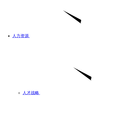
人力资源
人才战略