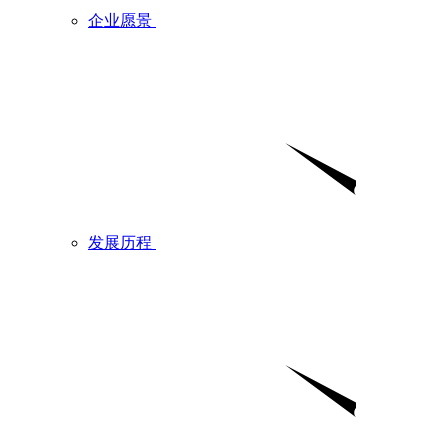
企业愿景
发展历程