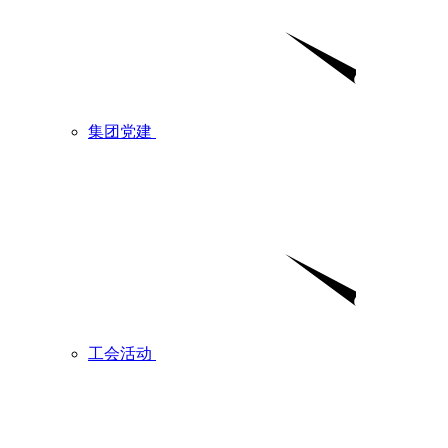
集团党建
工会活动