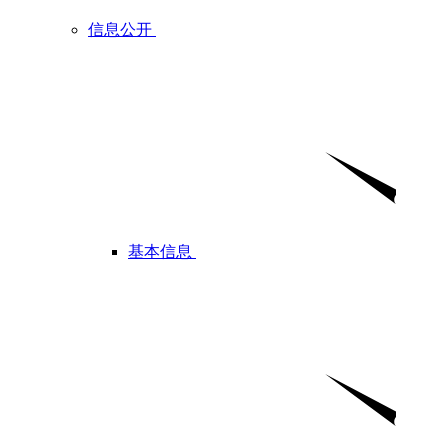
信息公开
基本信息