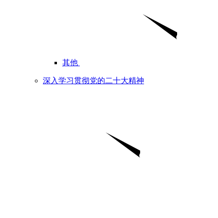
其他
深入学习贯彻党的二十大精神