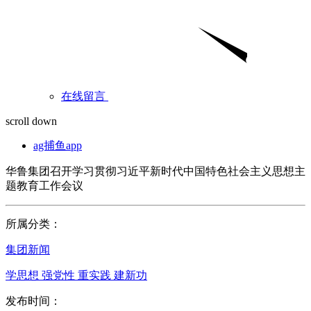
在线留言
scroll down
ag捕鱼app
华鲁集团召开学习贯彻习近平新时代中国特色社会主义思想主
题教育工作会议
所属分类：
集团新闻
学思想 强党性 重实践 建新功
发布时间：