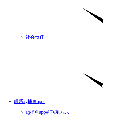
社会责任
联系ag捕鱼app
ag捕鱼app的联系方式