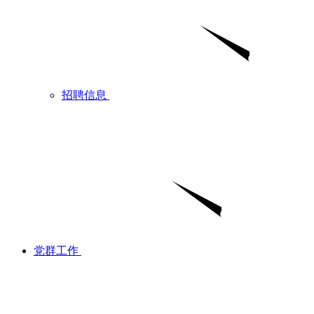
招聘信息
党群工作