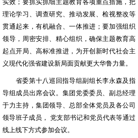
实效；要抓实抓细主题教育各项重点措施，
把
理论学习、调查研究、推动发展、检视整改等
贯通起来，
有机融合、一体推进；要加强组织
领导，周密安排、精心组织，确保主题教育高
起点开局、高标准推进，
为开创新时代社会主
义现代化强省建设新局面贡献更大华鲁力量。
省委第十八巡回指导组副组长李永森及指
导组成员出席会议。集团党委委员、副总经理
于力主持，集团领导、总部全体党员及各公司
领导班子成员，
党支部书记
和
党员代
表等
通过
线上线下方式参加会议。