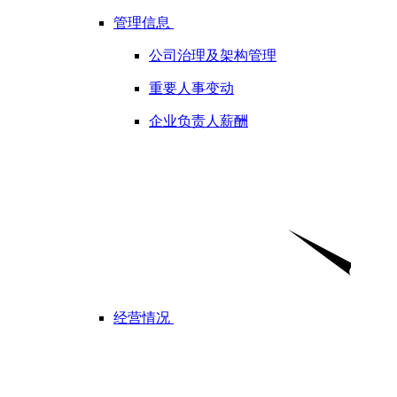
管理信息
公司治理及架构管理
重要人事变动
企业负责人薪酬
经营情况