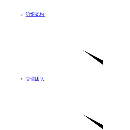
组织架构
管理团队