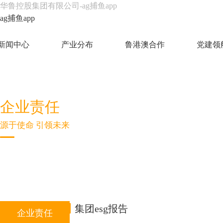
华鲁控股集团有限公司-ag捕鱼app
ag捕鱼app
新闻中心
产业分布
鲁港澳合作
党建领
企业责任
源于使命 引领未来
集团esg报告
企业责任